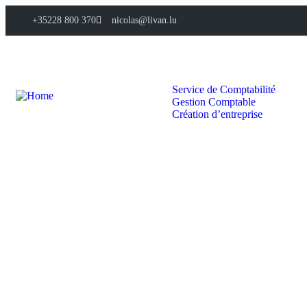
+35228 800 370
nicolas@livan.lu
Accueil
A Propos
Nos Services
Service de Comptabilité
Gestion Comptable
Création d’entreprise
Contact
Portail client